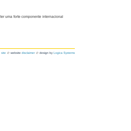
 ter uma forte componente internacional
site
website
disclaimer
design by
Logica Systems